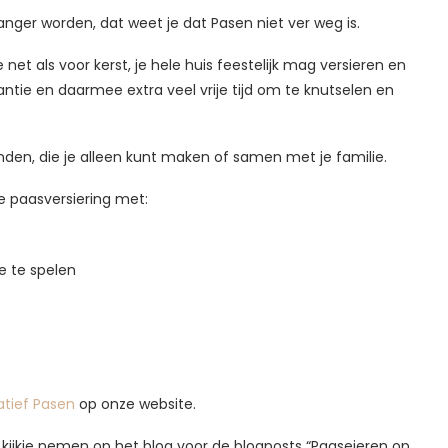
nger worden, dat weet je dat Pasen niet ver weg is.
 net als voor kerst, je hele huis feestelijk mag versieren en
ntie en daarmee extra veel vrije tijd om te knutselen en
den, die je alleen kunt maken of samen met je familie.
we paasversiering met:
e te spelen
atief Pasen
op onze website.
 kijkje nemen op het blog voor de blogposts “Paaseieren op