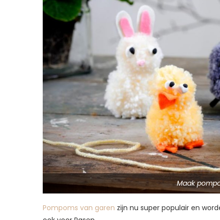
Maak pompo
Pompoms van garen
zijn nu super populair en word