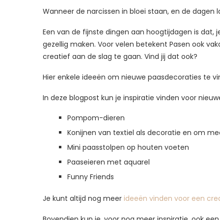
Wanneer de narcissen in bloei staan, en de dagen la
Een van de fijnste dingen aan hoogtijdagen is dat, je
gezellig maken. Voor velen betekent Pasen ook vaka
creatief aan de slag te gaan. Vind jij dat ook?
Hier enkele ideeën om nieuwe paasdecoraties te vin
In deze blogpost kun je inspiratie vinden voor nieu
Pompom-dieren
Konijnen van textiel als decoratie en om me
Mini paasstolpen op houten voeten
Paaseieren met aquarel
Funny Friends
Je kunt altijd nog meer
ideeën vinden voor een cre
Bovendien kun je, voor nog meer inspiratie, ook een